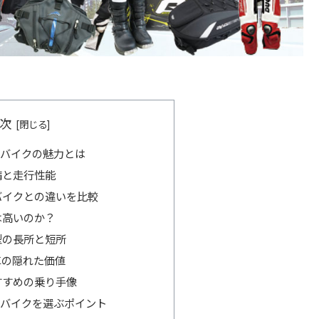
次
ーバイクの魅力とは
備と走行性能
バイクとの違いを比較
は高いのか？
型の長所と短所
車の隠れた価値
すすめの乗り手像
ーバイクを選ぶポイント