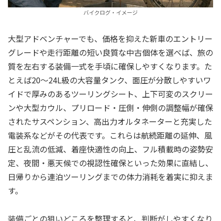
バイクログ・イメージ
大型アドベンチャーでも、価格を抑えた新車のエントリー
グレードや走行距離の短い良質な中古個体を選べば、旅の
質を左右する装備一式を手頃に確保しやすくなります。た
とえば20〜24L級の大容量タンク、面圧が分散しやすいワ
イドで厚みのあるツーリングシート、上下可変のスクリー
ンや大型カウル、プリロード・圧側・伸側の調整幅が確保
されたサスペンション、高出力オルタネーターと充実した
電装系などがその代表です。これらは航続距離の延伸、風
圧と乱流の低減、着座快適性の向上、フル積載時の姿勢安
定、夜間・悪天候での視認性確保といった効果に直結し、
日帰りから連泊ツーリングまでの体力消耗を着実に抑えま
す。
装備ごとの狙いどころを整理すると、判断がしやすくなり