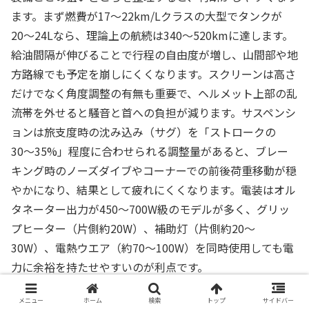
ます。まず燃費が17〜22km/Lクラスの大型でタンクが
20〜24Lなら、理論上の航続は340〜520kmに達します。
給油間隔が伸びることで行程の自由度が増し、山間部や地
方路線でも予定を崩しにくくなります。スクリーンは高さ
だけでなく角度調整の有無も重要で、ヘルメット上部の乱
流帯を外せると騒音と首への負担が減ります。サスペンシ
ョンは旅支度時の沈み込み（サグ）を「ストロークの
30〜35%」程度に合わせられる調整量があると、ブレー
キング時のノーズダイブやコーナーでの前後荷重移動が穏
やかになり、結果として疲れにくくなります。電装はオル
タネーター出力が450〜700W級のモデルが多く、グリッ
プヒーター（片側約20W）、補助灯（片側約20〜
30W）、電熱ウエア（約70〜100W）を同時使用しても電
力に余裕を持たせやすいのが利点です。
メニュー
ホーム
検索
トップ
サイドバー
購入判断では「静的質量」と「動的質量」を分けて考える