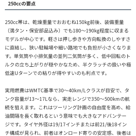
250ccの要点
250cc帯は、乾燥重量でおおむね150kg前後、装備重量
（満タン・保安部品込み）でも180〜190kg程度に収まる
モデルが中心です。軽さは押し歩きや方向転換のしやすさ
に直結し、狭い駐輪場や細い路地でも負担が小さくなりま
す。単気筒や小排気量の並列二気筒が多く、低中回転のト
ルクの立ち上がりが穏やかなため、半クラッチの扱いや極
低速Uターンでの粘りが得やすいのも利点です。
実用燃費はWMTC基準で30〜40km/Lクラスが目安で、タ
ンク容量が13〜17Lなら、実走レンジで350〜500kmの航
続を狙えます。これはツーリング計画の自由度を高め、給
油間隔を長く取れるという意味でも大きなアドバンテー
ジです。タイヤ外径は19/17インチまたは前21/後18イン
チ構成が見られ、前者はオンロード寄りの安定感、後者は