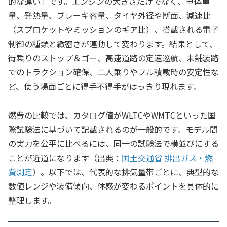
的な違い」です。エンジンの大きさだけでなく、車体重
量、発熱量、ブレーキ容量、タイヤ外径や断面、減速比
（スプロケットやミッションのギア比）、搭載される電子
制御の種類と緻密さが連動して変わります。結果として、
街乗りのストップ＆ゴー、高速道路の定速巡航、未舗装路
でのトラクション確保、二人乗りやフル積載時の安定性な
ど、使う場面ごとに得手不得手がはっきり現れます。
燃費の比較では、カタログ値がWLTCやWMTCといった国
際試験法に基づいて記載されるのが一般的です。モデル間
の実力を公平に比べるには、同一の試験法で横並びにする
ことが近道になります（出典：
国土交通省 排出ガス・
燃
費測定
）。以下では、代表的な排気量帯ごとに、典型的な
数値レンジや装備傾向、体感が変わるポイントを具体的に
整理します。