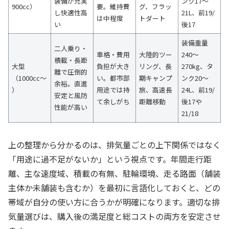
装備が充実
ンク17〜
900cc）
要。維持費
グ、フラッ
し快適性高
21L、前19/
は中程度
トダート
い
後17
装備重量
二人乗り・
車格・費用
大陸的ツー
240〜
積載・長距
大型
負担が大き
リング、長
270kg、タ
離で圧倒的
（1000cc〜
い。都市部
期キャンプ
ンク20〜
余裕。直進
）
用途では持
旅、高速長
24L、前19/
安定と風防
て余しがち
距離移動
後17や
性能が高い
21/18
上の整理から分かるのは、排気量ごとの上下関係ではなく
「用途に過不足がないか」という視点です。年間走行距
離、主な速度域、積載の有無、駐輪環境、走る路面（舗装
主体か未舗装も含むか）を最初に言語化しておくと、どの
帯域が自分の使い方に合うかが明確になります。適切な排
気量選びは、購入後の満足度と総コストの両方を安定させ