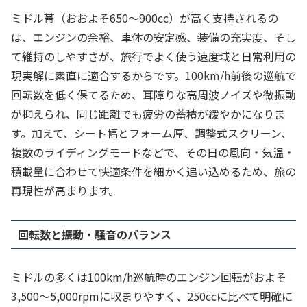
ミドル帯（おおよそ650〜900cc）が高く支持されるの
は、エンジンの余裕、車体の安定感、装備の充実度、そし
て維持のしやすさが、旅行でよく使う速度域と日常利用の
現実解に素直に適合するからです。100km/h前後の巡航で
回転数を低く保てるため、耳障りな高周波ノイズや微振動
が抑えられ、同じ距離でも疲労の蓄積が緩やかになりま
す。加えて、シート幅とフォーム厚、調整式スクリーン、
複数のライディングモードなどで、その日の風向・気温・
積載量に合わせて快適条件を細かく追い込めるため、旅の
再現性が高まります。
回転数と振動・騒音のバランス
ミドルの多くは100km/h巡航時のエンジン回転がおよそ
3,500〜5,000rpmに収まりやすく、250ccに比べて明確に