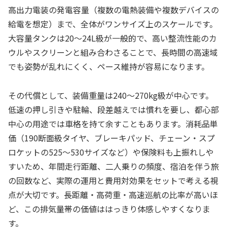
高出力電装の発電容量（複数の電熱装備や複数デバイスの
給電を想定）まで、全体がワンサイズ上のスケールです。
大容量タンクは20〜24L級が一般的で、高い整流性能のカ
ウルやスクリーンと組み合わさることで、長時間の高速域
でも姿勢が乱れにくく、ペース維持が容易になります。
その代償として、装備重量は240〜270kg級が中心です。
低速の押し引きや駐輪、段差越えでは慣れを要し、都心部
中心の用途では車格を持て余すこともあります。消耗品単
価（190断面級タイヤ、ブレーキパッド、チェーン・スプ
ロケットの525〜530サイズなど）や保険料も上振れしや
すいため、年間走行距離、二人乗りの頻度、宿泊を伴う旅
の回数など、実際の運用と費用対効果をセットで考える視
点が大切です。長距離・高荷重・高速巡航の比率が高いほ
ど、この排気量帯の価値ははっきり体感しやすくなりま
す。