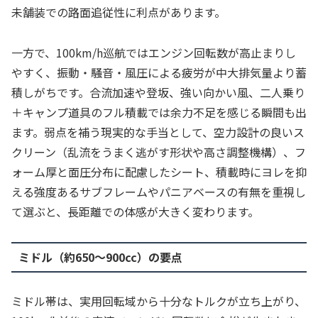
未舗装での路面追従性に利点があります。
一方で、100km/h巡航ではエンジン回転数が高止まりし
やすく、振動・騒音・風圧による疲労が中大排気量より蓄
積しがちです。合流加速や登坂、強い向かい風、二人乗り
＋キャンプ道具のフル積載では余力不足を感じる瞬間も出
ます。弱点を補う現実的な手当として、空力設計の良いス
クリーン（乱流をうまく逃がす形状や高さ調整機構）、フ
ォーム厚と面圧分布に配慮したシート、積載時にヨレを抑
える強度あるサブフレームやパニアベースの有無を重視し
て選ぶと、長距離での体感が大きく変わります。
ミドル（約650〜900cc）の要点
ミドル帯は、実用回転域から十分なトルクが立ち上がり、