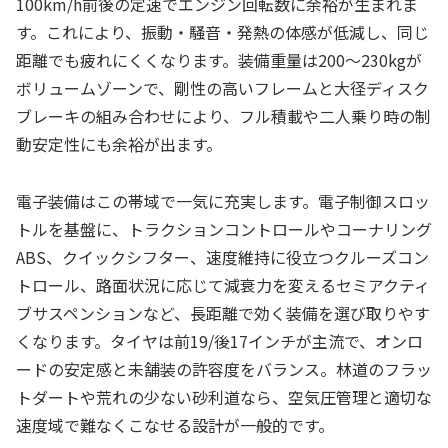
100km/h前後の定速でエンジン回転数に余裕が生まれま
す。これにより、振動・騒音・発熱の体感が低減し、同じ
距離でも疲れにくくなります。装備重量は200〜230kgが
ボリュームゾーンで、剛性の高いフレームと大径ディスク
ブレーキの組み合わせにより、フル積載や二人乗り時の制
動安定性にも余裕が出ます。
電子装備はこの帯域で一気に充実します。電子制御スロッ
トルを基盤に、トラクションコントロールやコーナリング
ABS、クイックシフター、速度維持に役立つクルーズコン
トロール、路面状況に応じて減衰力を変えるセミアクティ
ブサスペンションなど、長距離で効く装備を選び取りやす
くなります。タイヤは前19/後17インチが主流で、オンロ
ードの安定感と未舗装の許容度をバランス。林道のフラッ
トダートや荒れの少ない砂利道なら、空気圧管理と適切な
速度域で難なくこなせる設計が一般的です。