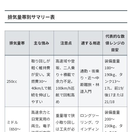
排気量帯別サマリー表
代表的な数
排気量帯
主な強み
注意点
適する用途
値レンジの
目安
取り回しが
高速域や登
装備重量
軽く維持費
坂、二人乗
180〜
通勤・街乗
が安い。実
り＋積載で
190kg、タ
り・近〜中
250cc
燃費30〜
余力不足。
ンク13〜
距離旅・林
40km/Lで航
100km/h巡
17L、前19/
道入門
続を伸ばし
航で回転高
後17または
やすい
め
21/18
高速余力と
装備重量
重量増で狭
ロングツー
日常実用の
200〜
ミドル
小取り回し
リング、ワ
両立。電子
230kg、タ
（650〜
は工夫が必
インディン