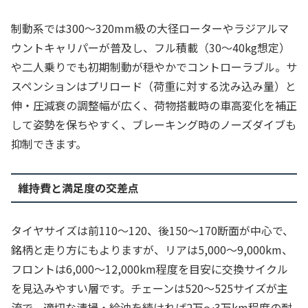
制動系では300〜320mm級の大径ローターやラジアルマ
ウントキャリパーが普及し、フル積載（30〜40kg想定）
や二人乗りでも初期制動が穏やかでコントローラブル。サ
スペンションはプリロード（荷重に対する沈み込み量）と
伸・圧減衰の調整幅が広く、荷物搭載時の車高変化を補正
して姿勢を保ちやすく、ブレーキング時のノーズダイブも
抑制できます。
維持費と満足度の交差点
タイヤサイズは前110〜120、後150〜170断面が中心で、
銘柄と走り方にもよりますが、リアは5,000〜9,000km、
フロントは6,000〜12,000km程度を目安に交換サイクル
を見込みやすい層です。チェーンは520〜525サイズが主
流で、適切な清掃・給油を続ければ2万〜3万km程度の耐