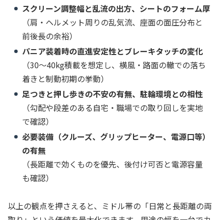
スクリーン調整幅と乱流の出方、シートのフォーム厚
（肩・ヘルメット周りの乱気流、座面の面圧分布と
前後長の余裕）
パニア装着時の直進安定性とブレーキタッチの変化
（30〜40kg積載を想定し、横風・路面の轍での落ち
着きと制動初期の挙動）
足つきと押し歩きの不安の有無、駐輪環境との相性
（勾配や段差のある自宅・職場での取り回しを実地
で確認）
必要装備（クルーズ、グリップヒーター、電源口等）
の有無
（長距離で効くものを優先、後付け可否と電源容量
も確認）
以上の観点を押さえると、ミドル帯の「日常と長距離の両
取り」という価値を最大化できます。用途の幅を一台でカ