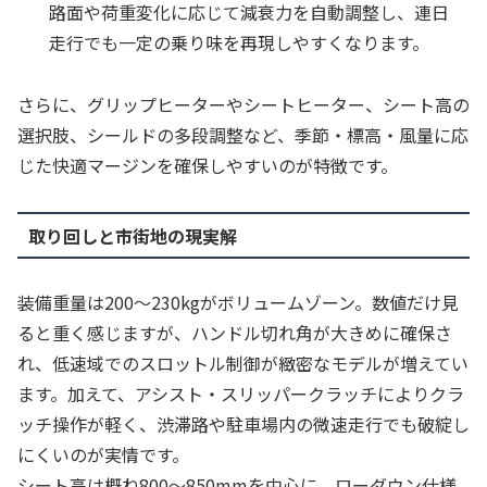
路面や荷重変化に応じて減衰力を自動調整し、連日
走行でも一定の乗り味を再現しやすくなります。
さらに、グリップヒーターやシートヒーター、シート高の
選択肢、シールドの多段調整など、季節・標高・風量に応
じた快適マージンを確保しやすいのが特徴です。
取り回しと市街地の現実解
装備重量は200〜230kgがボリュームゾーン。数値だけ見
ると重く感じますが、ハンドル切れ角が大きめに確保さ
れ、低速域でのスロットル制御が緻密なモデルが増えてい
ます。加えて、アシスト・スリッパークラッチによりクラ
ッチ操作が軽く、渋滞路や駐車場内の微速走行でも破綻し
にくいのが実情です。
シート高は概ね800〜850mmを中心に、ローダウン仕様