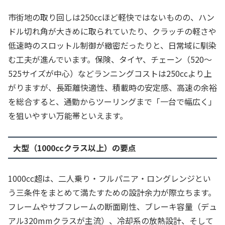
市街地の取り回しは250ccほど軽快ではないものの、ハン
ドル切れ角が大きめに取られていたり、クラッチの軽さや
低速時のスロットル制御が緻密だったりと、日常域に馴染
む工夫が進んでいます。保険、タイヤ、チェーン（520〜
525サイズが中心）などランニングコストは250ccより上
がりますが、長距離快適性、積載時の安定感、高速の余裕
を総合すると、通勤からツーリングまで「一台で幅広く」
を狙いやすい万能帯といえます。
大型（1000ccクラス以上）の要点
1000cc超は、二人乗り・フルパニア・ロングレンジとい
う三条件をまとめて満たすための設計余力が際立ちます。
フレームやサブフレームの断面剛性、ブレーキ容量（デュ
アル320mmクラスが主流）、冷却系の放熱設計、そして