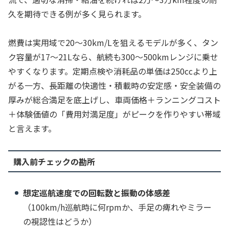
久を期待できる例が多く見られます。
燃費は実用域で20〜30km/Lを狙えるモデルが多く、タン
ク容量が17〜21Lなら、航続も300〜500kmレンジに乗せ
やすくなります。定期点検や消耗品の単価は250ccより上
がる一方、長距離の快適性・積載時の安定感・安全装備の
厚みが総合満足を底上げし、車両価格＋ランニングコスト
＋体験価値の「費用対満足度」がピークを作りやすい帯域
と言えます。
購入前チェックの勘所
想定巡航速度での回転数と振動の体感差
（100km/h巡航時に何rpmか、手足の痺れやミラー
の視認性はどうか）