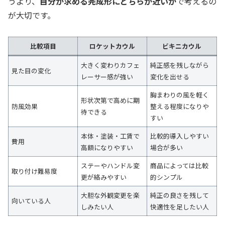
うより、
自分が求める完成形にどちらが近いか
で考えるの
が大切です。
比較項目
ロケットカウル
ビキニカウル
大きく変わりカフェ
純正感を残しながら
見た目の変化
レーサー感が強い
変化を出せる
胸まわりの風を軽く
形状次第で高めに期
防風効果
整える程度になりや
待できる
すい
本体・塗装・工賃で
比較的導入しやすい
費用
高額になりやすい
場合が多い
ステーやハンドル変
商品によっては比較
取り付け難易度
更が絡みやすい
的シンプル
大胆な外観変更を楽
純正の良さを残して
向いている人
しみたい人
快適性を足したい人