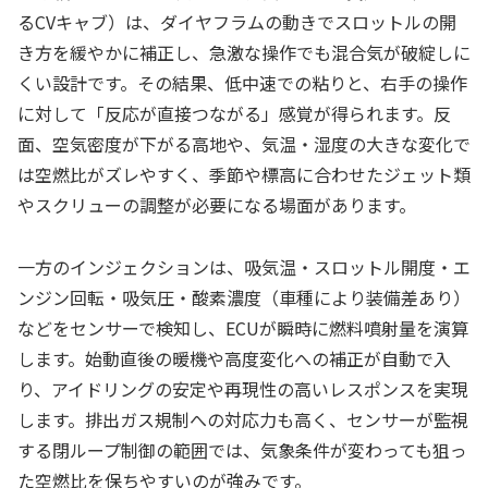
るCVキャブ）は、ダイヤフラムの動きでスロットルの開
き方を緩やかに補正し、急激な操作でも混合気が破綻しに
くい設計です。その結果、低中速での粘りと、右手の操作
に対して「反応が直接つながる」感覚が得られます。反
面、空気密度が下がる高地や、気温・湿度の大きな変化で
は空燃比がズレやすく、季節や標高に合わせたジェット類
やスクリューの調整が必要になる場面があります。
一方のインジェクションは、吸気温・スロットル開度・エ
ンジン回転・吸気圧・酸素濃度（車種により装備差あり）
などをセンサーで検知し、ECUが瞬時に燃料噴射量を演算
します。始動直後の暖機や高度変化への補正が自動で入
り、アイドリングの安定や再現性の高いレスポンスを実現
します。排出ガス規制への対応力も高く、センサーが監視
する閉ループ制御の範囲では、気象条件が変わっても狙っ
た空燃比を保ちやすいのが強みです。