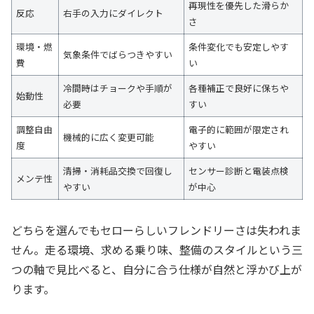
再現性を優先した滑らか
反応
右手の入力にダイレクト
さ
環境・燃
条件変化でも安定しやす
気象条件でばらつきやすい
費
い
冷間時はチョークや手順が
各種補正で良好に保ちや
始動性
必要
すい
調整自由
電子的に範囲が限定され
機械的に広く変更可能
度
やすい
清掃・消耗品交換で回復し
センサー診断と電装点検
メンテ性
やすい
が中心
どちらを選んでもセローらしいフレンドリーさは失われま
せん。走る環境、求める乗り味、整備のスタイルという三
つの軸で見比べると、自分に合う仕様が自然と浮かび上が
ります。