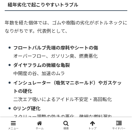
経年劣化で起こりやすいトラブル
年数を経た個体では、ゴムや樹脂の劣化がボトルネックに
なりがちです。代表例として、
フロートバルブ先端の摩耗やシートの傷
オーバーフロー、ガソリン臭、燃費悪化
ダイヤフラムの微細な亀裂
中開度の谷、加速のムラ
インシュレーター（吸気マニホールド）やガスケッ
トの硬化
二次エア吸いによるアイドル不安定・高回転化
Oリング硬化
スクリュー調整の効きの悪化、微細な燃料漏れ
メニュー
ホーム
検索
トップ
サイドバー