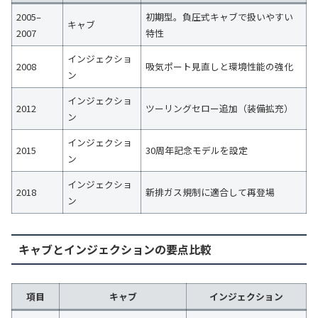
2005–
初期型。負圧式キャブで扱いやすい
キャブ
2007
特性
インジェクショ
2008
吸気ポート見直しと環境性能の強化
ン
インジェクショ
2012
ツーリングセロー追加（装備拡充）
ン
インジェクショ
2015
30周年記念モデルを設定
ン
インジェクショ
2018
新排ガス規制に適合して再登場
ン
キャブとインジェクションの要点比較
項目
キャブ
インジェクション