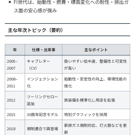
FI世代は、始動性・燃費・標高変化への耐性・排出ガ
ス面の安心感が強み
主な年次トピック（要約）
年
仕様・出来事
主なポイント
2005–
キャブレター
扱いやすい低中速、整備性と可変性
2007
（CV）
が高い
2008–
インジェクション
始動性・安定性の向上、環境性能の
2011
化
強化
ツーリングセロー
2012
旅装備を標準化し用途を拡張
追加
2015
30周年記念モデル
特別グラフィックを採用
新排ガス規制対応、灯火類などを更
2018
規制適合で再登場
新