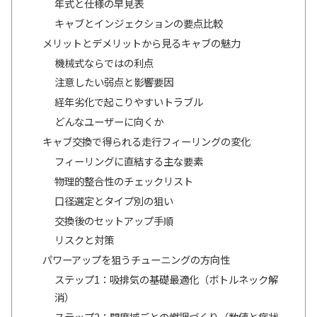
年式と仕様の早見表
キャブとインジェクションの要点比較
メリットとデメリットから見るキャブの魅力
機械式ならではの利点
注意したい弱点と影響要因
経年劣化で起こりやすいトラブル
どんなユーザーに向くか
キャブ交換で得られる走行フィーリングの変化
フィーリングに直結する主な要素
物理的整合性のチェックリスト
口径選定とタイプ別の狙い
交換後のセットアップ手順
リスクと対策
パワーアップを狙うチューニングの方向性
ステップ1：吸排気の基礎最適化（ボトルネック解
消）
ステップ2：開度域ごとの燃調づくり（数値と症状