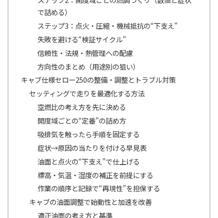
で詰める）
ステップ3：点火・圧縮・機械抵抗の“下支え”
失敗を避ける“検証サイクル”
信頼性・法規・熱管理への配慮
方向性のまとめ（用途別の狙い）
キャブ仕様セロー250の整備・調整とトラブル対策
セッティングで走りを最適化する方法
空燃比の考え方を先に決める
開度域ごとの“定番”の詰め方
吸排気を触ったら手順を固定する
症状→原因の当たりを付ける早見表
油面と点火の“下支え”で仕上げる
標高・気温・湿度の補正を前提にする
作業の順序と記録で“再現性”を担保する
キャブの油面調整で始動性と加速を改善
適正油面の考え方と基準