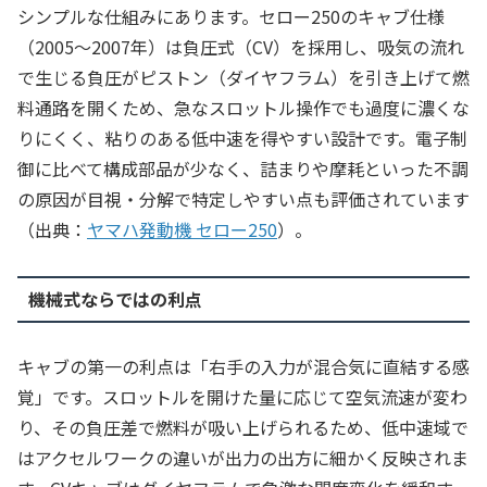
シンプルな仕組みにあります。セロー250のキャブ仕様
（2005〜2007年）は負圧式（CV）を採用し、吸気の流れ
で生じる負圧がピストン（ダイヤフラム）を引き上げて燃
料通路を開くため、急なスロットル操作でも過度に濃くな
りにくく、粘りのある低中速を得やすい設計です。電子制
御に比べて構成部品が少なく、詰まりや摩耗といった不調
の原因が目視・分解で特定しやすい点も評価されています
（出典：
ヤマハ発動機 セロー250
）。
機械式ならではの利点
キャブの第一の利点は「右手の入力が混合気に直結する感
覚」です。スロットルを開けた量に応じて空気流速が変わ
り、その負圧差で燃料が吸い上げられるため、低中速域で
はアクセルワークの違いが出力の出方に細かく反映されま