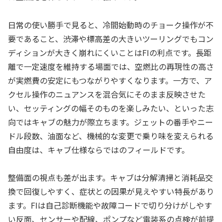
日常の使い勝手で見ると、冷間始動時のチョーク操作が不
要であること、渋滞や標高差の大きいツーリングでもコン
ディションが大きく崩れにくいことはFIの利点です。長距
離で一定速度を維持する場面では、空燃比の再現性の高さ
が実燃費の安定にもつながりやすくなります。一方で、ア
クセル操作のニュアンスを混合気にそのまま反映させた
い、セッティングの幅そのものを楽しみたい、といった志
向ではキャブの魅力が際立ちます。ジェットの番手やニー
ドル段数、油面など、機械的な変更で乗り味を変えられる
自由度は、キャブ仕様ならではのフィールドです。
整備面の視点も差が出ます。キャブは分解清掃と消耗品交
換で回復しやすく、症状との因果が見えやすい特長があり
ます。FIは自己診断機能や故障コードで切り分けがしやす
い反面、センサーや配線、ポンプなど電装系の点検が前提