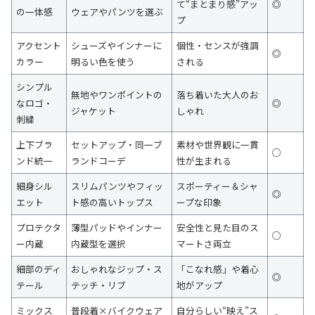
て“まとまり感”アッ
◎
の一体感
ウェアやパンツを選ぶ
プ
アクセント
シューズやインナーに
個性・センスが強調
◎
カラー
明るい色を使う
される
シンプル
無地やワンポイントの
落ち着いた大人のお
なロゴ・
◎
ジャケット
しゃれ
刺繍
上下ブラ
セットアップ・同一ブ
素材や世界観に一貫
○
ンド統一
ランドコーデ
性が生まれる
細身シル
スリムパンツやフィッ
スポーティー＆シャ
◎
エット
ト感の高いトップス
ープな印象
プロテクタ
薄型パッドやインナー
安全性と見た目のス
○
ー内蔵
内蔵型を選択
マートさ両立
細部のディ
おしゃれなジップ・ス
「こなれ感」や着心
◎
テール
テッチ・リブ
地がアップ
ミックス
普段着×バイクウェア
自分らしい“映え”ス