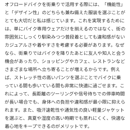
オフロードバイクを街乗りで活用する際には、「機能性」
と「デザイン性」のどちらも兼ね備えた服装を選ぶことが
とても大切だと私は感じています。これを実現するために
は、単にバイク専用ウェアだけを揃えるのではなく、街の
雰囲気にしっくり馴染みつつ普段着としても違和感がない
カジュアルさや着やすさを考慮する必要があります。なぜ
なら、街乗りではバイクを降りたあとに友人や知人と会う
機会があったり、ショッピングやカフェ、レストランなど
さまざまな場所へ立ち寄ることが増えるからです。例え
ば、ストレッチ性の高いパンツを選ぶことでバイクに乗
っている間も歩いている間も非常に快適に過ごせます。こ
れによって、長距離のツーリングや信号待ちでの停車時間
が長い場合でも、身体への負担や違和感が最小限に抑えら
れます。また、吸汗速乾性や通気性の良い軽量ジャケット
を選ぶと、真夏や湿度の高い時期でも蒸れにくく、快適な
着心地をキープできるのがメリットです。