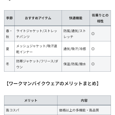
街乗りとの
季節
おすすめアイテム
快適機能
相性
春・
ライトジャケット/ストレッ
防風/通気/スト
◎
秋
チパンツ
レッチ
メッシュジャケット/吸汗速
夏
通気/吸汗/冷感
◎
乾インナー
防寒ジャケット/フリース/ダ
冬
保温/防風/撥水
◎
ウン
【ワークマンバイクウェアのメリットまとめ】
メリット
内容
高コスパ
価格以上の多機能・高品質