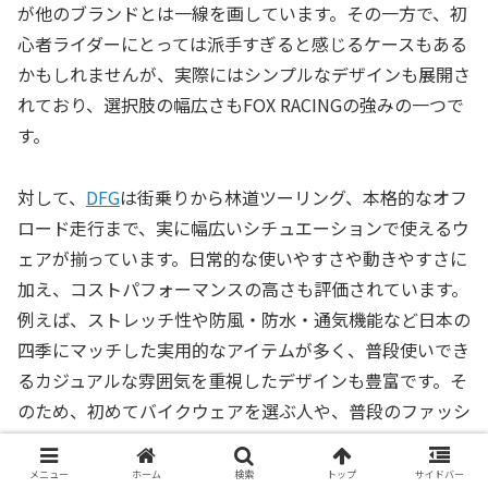
が他のブランドとは一線を画しています。その一方で、初
心者ライダーにとっては派手すぎると感じるケースもある
かもしれませんが、実際にはシンプルなデザインも展開さ
れており、選択肢の幅広さもFOX RACINGの強みの一つで
す。
対して、
DFG
は街乗りから林道ツーリング、本格的なオフ
ロード走行まで、実に幅広いシチュエーションで使えるウ
ェアが揃っています。日常的な使いやすさや動きやすさに
加え、コストパフォーマンスの高さも評価されています。
例えば、ストレッチ性や防風・防水・通気機能など日本の
四季にマッチした実用的なアイテムが多く、普段使いでき
るカジュアルな雰囲気を重視したデザインも豊富です。そ
のため、初めてバイクウェアを選ぶ人や、普段のファッシ
ョンにバイク用アイテムを自然に取り入れたい人にとっ
て、非常に選びやすいブランドとなっています。季節ごと
メニュー
ホーム
検索
トップ
サイドバー