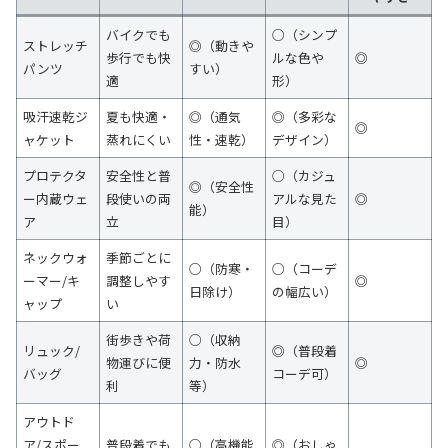
バイクでも
○（シンプ
ストレッチ
◎（動きや
歩行でも快
ルな色や
◎
パンツ
すい）
適
形）
吸汗速乾ジ
夏も快適・
◎（通気
◎（多彩な
◎
ャケット
蒸れにくい
性・速乾）
デザイン）
プロテクタ
安全性と普
○（カジュ
◎（安全性
ー内蔵ウェ
段使いの両
アルな見た
◎
能）
ア
立
目）
ネックウォ
季節ごとに
○（防寒・
○（コーデ
ーマー/キ
調整しやす
◎
日除け）
の幅広い）
ャップ
い
街歩きや荷
○（収納
リュック/
◎（普段着
物運びに便
力・防水
◎
バッグ
コーデ可）
利
等）
アウトド
ア/スポー
普段着でも
○（高機能
◎（おしゃ