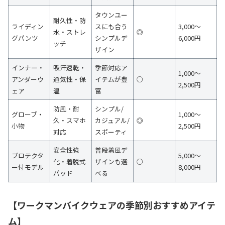
タウンユー
耐久性・防
ライディン
スにも合う
3,000～
水・ストレ
◎
グパンツ
シンプルデ
6,000円
ッチ
ザイン
インナー・
吸汗速乾・
季節対応ア
1,000～
アンダーウ
通気性・保
イテムが豊
○
2,500円
ェア
温
富
防風・耐
シンプル/
グローブ・
1,000～
久・スマホ
カジュアル/
◎
小物
2,500円
対応
スポーティ
安全性強
普段着風デ
プロテクタ
5,000～
化・着脱式
ザインも選
○
ー付モデル
8,000円
パッド
べる
【ワークマンバイクウェアの季節別おすすめアイテ
ム】