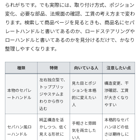
られがちです。でも実際には、取り付け方式、ポジション
変化、必要な部品、法規面の確認、工賃の考え方まで変わ
ります。検索して商品ページを見るときも、商品名にセパ
レートハンドルと書いてあるのか、ロードステアリングや
ローハンドルと書いてあるのかを見分けるだけで、かなり
整理しやすくなります。
種類
特徴
向いている人
注意したい点
左右独立型で、
見た目とポジ
構造変更、干
トップブリッ
本物のセパレ
ションを本格
渉確認、工賃
ジやステムま
ートハンドル
的に変えたい
が大きくなり
わりから作り
人
やすい
込む
純正構造を活
本格的なセパ
手軽さと雰囲
セパハン風ロ
かしつつ、低く
ハンほどの低
気を両立した
ーハンドル
見える形状に
さは期待しに
い人