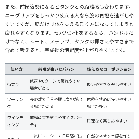
また、前傾姿勢になるとタンクとの距離感も変わります。
ニーグリップをしっかり使える人なら腕の負担を逃がしや
すいですが、腕だけで体を支える乗り方になってしまうと
疲れやすくなります。セパハン化をするなら、ハンドルだ
けでなく、シート、ステップ、タンクの押さえやすさまで
含めて考えると、完成後の満足度が上がりやすいです。
使い方
前傾が強いセパハン
控えめなローポジション
低速やUターンで疲れやすい
街乗り
扱いやすさを残しやすい
場合がある
ツーリン
長距離で手首や腰に負担が出
休憩を挟めば使いやすい
グ
る場合がある
場合が多い
ワインデ
前輪荷重を感じやすくスポー
無理なく楽しみやすい
ィング
ティ
一気にレーシーで旧車感が出
自然なネオクラ感を作り