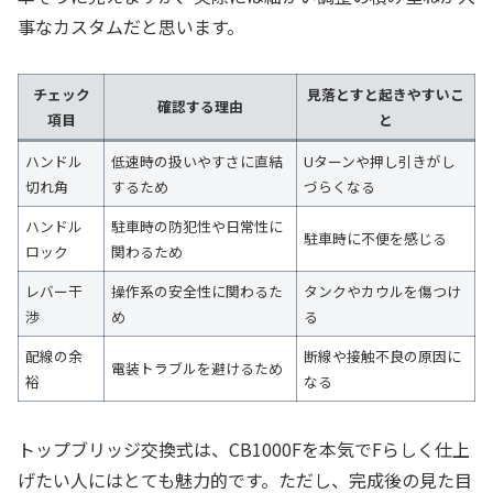
事なカスタムだと思います。
チェック
見落とすと起きやすいこ
確認する理由
項目
と
ハンドル
低速時の扱いやすさに直結
Uターンや押し引きがし
切れ角
するため
づらくなる
ハンドル
駐車時の防犯性や日常性に
駐車時に不便を感じる
ロック
関わるため
レバー干
操作系の安全性に関わるた
タンクやカウルを傷つけ
渉
め
る
配線の余
断線や接触不良の原因に
電装トラブルを避けるため
裕
なる
トップブリッジ交換式は、CB1000Fを本気でFらしく仕上
げたい人にはとても魅力的です。ただし、完成後の見た目