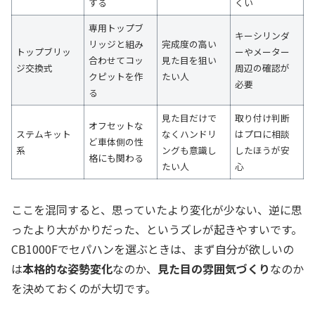
する
くい
専用トップブ
キーシリンダ
リッジと組み
完成度の高い
トップブリッ
ーやメーター
合わせてコッ
見た目を狙い
ジ交換式
周辺の確認が
クピットを作
たい人
必要
る
見た目だけで
取り付け判断
オフセットな
ステムキット
なくハンドリ
はプロに相談
ど車体側の性
系
ングも意識し
したほうが安
格にも関わる
たい人
心
ここを混同すると、思っていたより変化が少ない、逆に思
ったより大がかりだった、というズレが起きやすいです。
CB1000Fでセパハンを選ぶときは、まず自分が欲しいの
は
本格的な姿勢変化
なのか、
見た目の雰囲気づくり
なのか
を決めておくのが大切です。