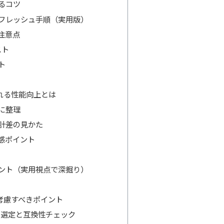
るコツ
フレッシュ手順（実用版）
注意点
スト
ト
れる性能向上とは
に整理
計差の見かた
感ポイント
ント（実用視点で深掘り）
考慮すべきポイント
の選定と互換性チェック