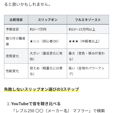
ると良いかもしれません。
比較項目
スリップオン
フルエキゾースト
予算目安
約3〜7万円
約10〜15万円以上
取り付け難易
★☆☆（初心者OK）
★★★（中級者以上）
度
大きい（重低音化に有
最大（音色・厚みが変わ
音質変化
効）
る）
控えめ（軽量化には寄
高い（全域のパワーアッ
性能変化
与）
プ）
失敗しないスリップオン選びの3ステップ
YouTubeで音を聴き比べる
「レブル250 〇〇（メーカー名） マフラー」で検索