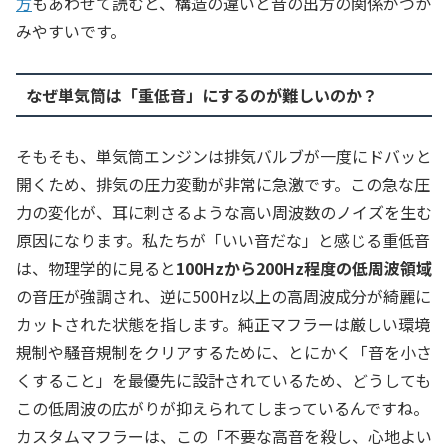
方
もあわせて読むと、構造の違いと音の出方の関係がつか
みやすいです。
なぜ単気筒は「重低音」にするのが難しいのか？
そもそも、単気筒エンジンは排気バルブが一度にドバッと
開くため、排気の圧力変動が非常に急激です。この急な圧
力の変化が、耳に刺さるような高い周波数のノイズを生む
原因になります。私たちが「いい音だな」と感じる重低音
は、物理学的に見ると
100Hzから200Hz程度の低周波領域
の音圧が強調され、逆に500Hz以上の高周波成分が綺麗に
カットされた状態を指します。純正マフラーは厳しい環境
規制や騒音規制をクリアするために、とにかく「音を小さ
くすること」を最優先に設計されているため、どうしても
この低周波の広がりが抑えられてしまっているんですね。
カスタムマフラーは、この「不要な高音を殺し、心地よい