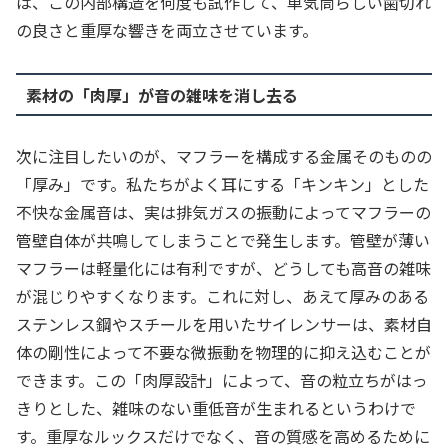
は、この内部構造を何度も試作して、単気筒らしい歯切れ
の良さと重厚な響きを両立させています。
素材の「肉厚」が音の雑味を消し去る
次に注目したいのが、マフラーを構成する金属そのものの
「厚み」です。私たちがよく耳にする「キンキン」とした
不快な金属音は、実は排気ガスの振動によってマフラーの
管壁自体が共鳴してしまうことで発生します。管壁が薄い
マフラーは軽量化には有利ですが、どうしても高音の雑味
が混じりやすくなります。これに対し、あえて厚みのある
ステンレス鋼やスチールを用いたサイレンサーは、素材自
体の剛性によって不要な微振動を物理的に抑え込むことが
できます。この「肉厚設計」によって、音の粒立ちがはっ
きりとした、雑味のない重低音が生まれるというわけで
す。重厚なルックスだけでなく、音の質感を高めるために