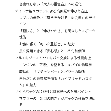
音疲れしない「大人の重低音」への進化
デイトナ製メガホンによる高回転の伸びと音圧
レブルの無骨さに磨きをかける「都会派」のデザ
イン
「軽快さ」と「伸びやかさ」を両立したスポーツ
性能
お腹に響く「乾いた重低音」の魅力
長く愛用できる「安心感」という付加価値
フルエキゾーストやエキパイ交換による性能向上
エンジンの「呼吸」を整えるエキパイの物理学
魔法の「サブチャンバー」とパワーの関係
自分だけの最適解を作る「ハイブリッドカスタ
ム」の魅力
サイドバッグの積載性と排気熱への対策ポイント
マフラーの「出口の向き」がバッグの運命を決め
る