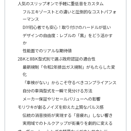
人気のスリップオンで手軽に重低音をカスタム
フルエキゾーストとの違いと圧倒的なコストパフォ
ーマンス
DIY初心者でも安心！取り付けのハードルが低い
デザインの自由度：レブルの「黒」をどう活かす
か
性能面でのリアルな期待値
2BKと8BK型式別で選ぶ政府認証の適合性
最新規制「令和2年排出ガス規制」がもたらした変
化
「車検がない」からこそ守るべきコンプライアンス
自分の車両型式を一瞬で見分ける方法
メーカー保証やリセールバリューへの影響
モリワキが創るノイズを抑えた上質なパルス感
伝統の消音技術が実現する「音疲れ」しない響き
実用域でのトルクアップが街乗りを劇的に変える