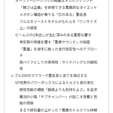
オーヴァーレーシングの軽量なメガホンサウンド
「軽さは正義」を体感できる驚異的なダイエット
メガホン構造が奏でる「芯のある」重低音
フルエキゾーストモデルがもたらす「ワンサイズ
上」の感覚
ビームスの2本出しが生む深みのある重厚な響き
単気筒の常識を覆す「重奏サウンド」の秘密
「重量」を逆手に取った走行安定性へのアプロー
チ
旅バイクとしての実用性：サイドバッグとの親和
性
レブル250のマフラーで重低音と走りを両立する
SP忠男のパワーボックスによるトルクと音の変化
感性性能の極致「数値よりも気持ちよさ」を追求
魔法の小箱「サブチャンバー」が起こす音響と性
能の奇跡
まるで排気量が上がった？驚異のトルクフル体験