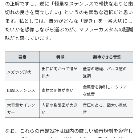
の正解ですし、逆に「軽量なステンレスで軽快な走りと歯
切れの良さを両立したい」というのも素敵な選択だと思い
ます。私としては、自分がどんな「響き」を一番大切にし
たいかを想像しながら選ぶのが、マフラーカスタムの醍醐
味だと感じています。
要素
特徴
期待できる音質
出口に向かって径が
低音の増幅、パルス感の
メガホン形状
拡大
強調
金属音を抑制し、クリア
肉厚ステンレス
素材の剛性が高い
な低音
大容量サイレン
内部の膨張室が大き
音圧のある、図太い重低
サー
い
音
なお、これらの音響設計は国内の厳しい騒音規制を遵守し