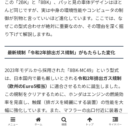
この「2BK」と「8BK」、パッと見の車体デザインはほと
んど同じですが、実は中身の環境性能やコンピュータの制
御が別物と言っていいほど進化しています。ここでは、な
ぜこの型式合わせが絶対に重要なのか、その理由を深く掘
り下げて解説しますね。
最新規制「令和2年排出ガス規制」がもたらした変化
2023年モデルから採用された「8BK-MC49」という型式
は、日本国内で最も厳しいとされる
令和2年排出ガス規制
（欧州のEuro5相当）
に適合させるために誕生しました。
この規制をクリアするために、ホンダはエンジンの燃焼効
率を見直し、触媒（排ガスを綺麗にする装置）の性能を大
幅に強化しています。また、マフラーの出口付近に装着さ
れる「O2センサー」などの電子制御も、より精密に排気
の状態を監視するようアップデートされました。
メニュー
ホーム
検索
トップ
サイドバー