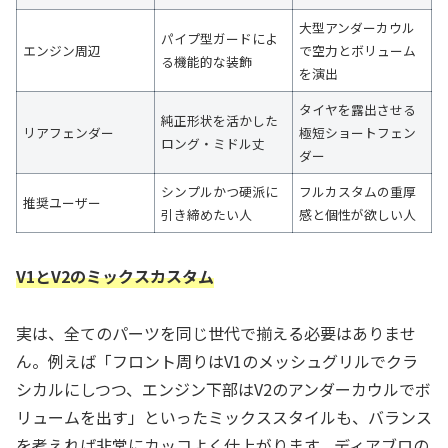
大型アンダーカウル
パイプ型ガードによ
エンジン周辺
で空力とボリューム
る機能的な装飾
を演出
タイヤを露出させる
純正形状を活かした
リアフェンダー
極短ショートフェン
ロング・ミドル丈
ダー
シンプルかつ硬派に
フルカスタムの重厚
推奨ユーザー
引き締めたい人
感と個性が欲しい人
V1とV2のミックスカスタム
実は、全てのパーツを同じ世代で揃える必要はありませ
ん。例えば「フロント周りはV1のメッシュグリルでクラ
シカルにしつつ、エンジン下部はV2のアンダーカウルでボ
リュームを出す」といったミックススタイルも、バランス
を考えれば非常にカッコよく仕上がります。ディアブロの