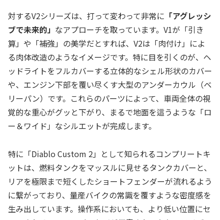
対するV2シリーズは、打って変わって非常に
「アグレッシ
ブで未来的」
なアプローチを取っています。V1が「引き
算」や「補強」の美学だとすれば、V2は「肉付け」によ
る肉体改造のようなイメージです。特に目を引くのが、ヘ
ッドライトをフルカバーする立体的なシェル形状のカバー
や、エンジン下部を覆い尽くす大型のアンダーカウル（ベ
リーパン）です。これらのパーツによって、車両全体の視
覚的な重心がグッと下がり、まるで地面を這うような「ロ
ー＆ワイド」なシルエットが完成します。
特に「Diablo Custom 2」として知られるコンプリートキ
ットは、燃料タンクをマッスルに見せるタンクカバーと、
リアを極限まで短くしたショートフェンダーが流れるよう
に繋がっており、量産バイクの常識を覆すような密度感を
生み出しています。操作系においても、より低い位置にセ