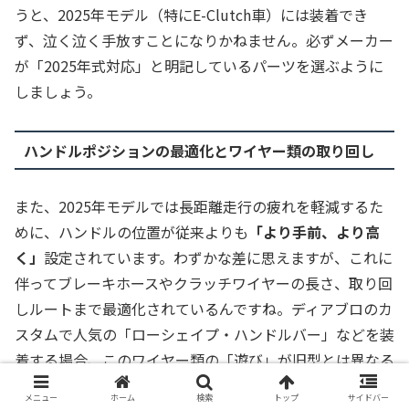
うと、2025年モデル（特にE-Clutch車）には装着でき
ず、泣く泣く手放すことになりかねません。必ずメーカー
が「2025年式対応」と明記しているパーツを選ぶように
しましょう。
ハンドルポジションの最適化とワイヤー類の取り回し
また、2025年モデルでは長距離走行の疲れを軽減するた
めに、ハンドルの位置が従来よりも
「より手前、より高
く」
設定されています。わずかな差に思えますが、これに
伴ってブレーキホースやクラッチワイヤーの長さ、取り回
しルートまで最適化されているんですね。ディアブロのカ
スタムで人気の「ローシェイプ・ハンドルバー」などを装
着する場合、このワイヤー類の「遊び」が旧型とは異なる
ため、フルステアを切った際にワイヤーが突っ張ってしま
メニュー
ホーム
検索
トップ
サイドバー