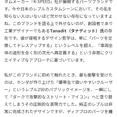
タムメーカー「K-SPEED」社が展開するパーツブランドで
す。今や日本のレブルカスタムシーンにおいて、その名を
知らない人はいないほど欠かせない存在になっていますよ
ね。このブランドを語る上で外せないのが、創設者であり
工業デザイナーでもある
Tanadit（タナディット）氏
の存
在です。彼が提唱するデザイン哲学は、単に「パーツを交
換してドレスアップする」というレベルを超え、「車両全
体の造形を全く別の次元へ再定義する」という非常にクリ
エイティブなアプローチに基づいています。
私がこのブランドに初めて触れたとき、最も衝撃を受けた
のは、ホンダが作り上げた「優等生で扱いやすいクルーザ
ー」というレブル250のパブリックイメージを、一瞬にし
て「ダークで攻撃的なストリート・アイコン」へと塗り替
えてしまうその圧倒的な表現力でした。純正のレブルは非
常に完成されたデザインですが、ディアブロのパーツを纏